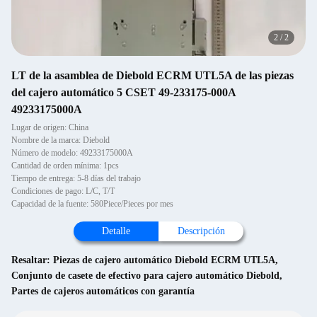
2
/
2
LT de la asamblea de Diebold ECRM UTL5A de las piezas
del cajero automático 5 CSET 49-233175-000A
49233175000A
Lugar de origen: China
Nombre de la marca: Diebold
Número de modelo: 49233175000A
Cantidad de orden mínima: 1pcs
Tiempo de entrega: 5-8 días del trabajo
Condiciones de pago: L/C, T/T
Capacidad de la fuente: 580Piece/Pieces por mes
Detalle
Descripción
Resaltar:
Piezas de cajero automático Diebold ECRM UTL5A
,
Conjunto de casete de efectivo para cajero automático Diebold
,
Partes de cajeros automáticos con garantía