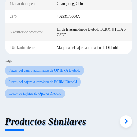
1Lugar de origen:
Guangdong, China
2P/N:
49233175000A
LT de la asamblea de Diebold ECRM UTL5A 5
3Nombre de producto:
CSET
4Utilizado adentro:
Máquina del cajero automático de Diebold
Tags:
Piezas del cajero automático de OPTEVA Diebold
Piezas del cajero automático de ECRM Diebold
Lector de tarjetas de Opteva Diebold
Productos Similares