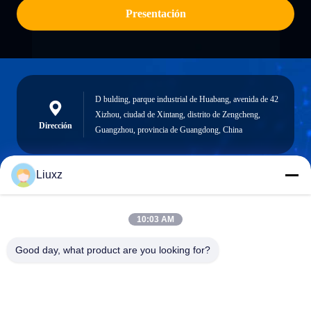
Presentación
D bulding, parque industrial de Huabang, avenida de 42
Xizhou, ciudad de Xintang, distrito de Zengcheng,
Dirección
Guangzhou, provincia de Guangdong, China
Liuxz
liuxz@wyatm.com
El correo
10:03 AM
electrónico
Good day, what product are you looking for?
0086-18688901106
Teléfono