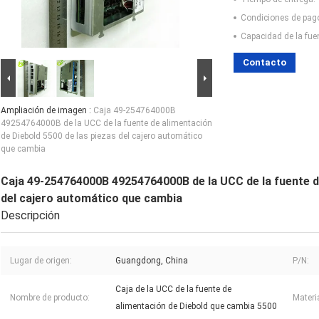
Condiciones de pag
Capacidad de la fue
Contacto
Ampliación de imagen :
Caja 49-254764000B
49254764000B de la UCC de la fuente de alimentación
de Diebold 5500 de las piezas del cajero automático
que cambia
Caja 49-254764000B 49254764000B de la UCC de la fuente de
del cajero automático que cambia
Descripción
Lugar de origen:
Guangdong, China
P/N:
Caja de la UCC de la fuente de
Nombre de producto:
Materia
alimentación de Diebold que cambia 5500