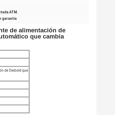
utada ATM
,
n garantía
nte de alimentación de
 automático que cambia
ión de Diebold que