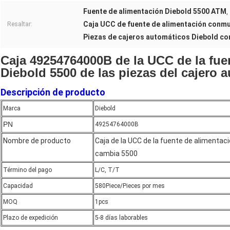
Fuente de alimentación Diebold 5500 ATM
,
Caja UCC de fuente de alimentación conm
Resaltar:
Piezas de cajeros automáticos Diebold co
Caja 49254764000B de la UCC de la fue
Diebold 5500 de las piezas del cajero
Descripción de producto
Marca
Diebold
PN
49254764000B
Nombre de producto
Caja de la UCC de la fuente de alimentac
cambia 5500
Término del pago
L/C, T/T
Capacidad
580Piece/Pieces por mes
MOQ
1pcs
Plazo de expedición
5-8 días laborables