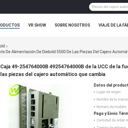
RODUCTOS
VR SHOW
SOBRE NOSOTROS
VIAJE DE LA F
 CONTACTO CON
NOTICIAS
CASOS
old
e De Alimentación De Diebold 5500 De Las Piezas Del Cajero Automá
Caja 49-254764000B 49254764000B de la UCC de la fue
las piezas del cajero automático que cambia
Datos del produc
Lugar de origen:
Nombre de la marca
Número de modelo:
Pago y Envío Térm
Cantidad de orden 
Tiempo de entrega: