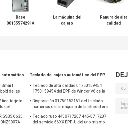
Base
La máquina del
Ranura de alta
00155574291A
cajero
calidad
00-155574-291A
automático parte
49233126000A
de la PC de
la BASE CI5
49-2331-26000
Diebold Opteva
3.0GHZ 4GB
del efectivo de
368 de las piezas
49249260300A de
Diebold ECRM d
de la máquina de
la base PRCSR de
las piezas del
la atmósfera
la PC de Diebold
cajero
automático
DEJ
ro automático
Teclado del cajero automático del EPP
e Smart
Teclado de alta calidad 01750159454
bold de las
1750159454 del EPP de Wincor V6 de la
o
fábrica de las piezas del cajero
tico tarjeta
Disposición 01750153161 del telclado
automático
to del
numérico de la máquina de la atmósfera
 009-0022326
del EPP V6 de Wincor de las piezas de las
CR SS35 6635
Teclado ruso 4450717207 445-0717207
máquinas de la atmósfera
30NZ9807A
del servicio 66XX EPP-U del uno mismo
mático de
de NCR de las piezas del cajero