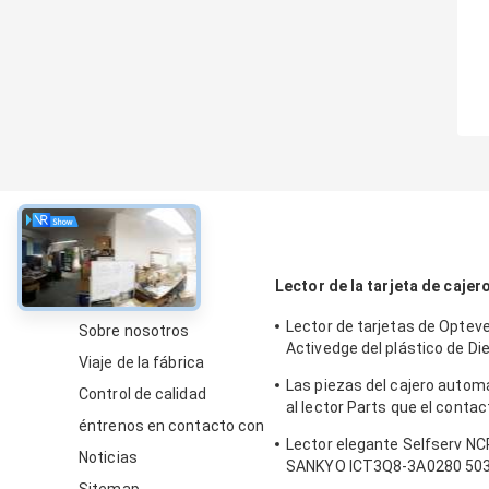
Sobre
Lector de la tarjeta de caje
Lector de tarjetas de Optev
Sobre nosotros
Activedge del plástico de Die
Viaje de la fábrica
piezas del cajero automátic
Las piezas del cajero automá
49209540000C
Control de calidad
al lector Parts que el contac
éntrenos en contacto con
módulo de NCR 5887 IC fijó
Lector elegante Selfserv N
0090022326
Noticias
SANKYO ICT3Q8-3A0280 50
de la tarjeta de cajero auto
Sitemap