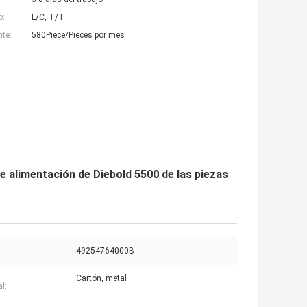
o:
L/C, T/T
nte:
580Piece/Pieces por mes
 alimentación de Diebold 5500 de las piezas
49254764000B
Cartón, metal
l: