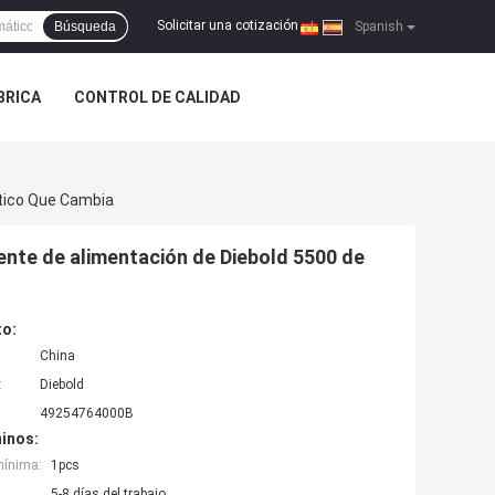
Solicitar una cotización
Búsqueda
|
Spanish
ÁBRICA
CONTROL DE CALIDAD
tico Que Cambia
nte de alimentación de Diebold 5500 de
to:
China
:
Diebold
49254764000B
inos:
mínima:
1pcs
5-8 días del trabajo