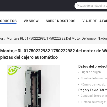
RODUCTOS
VR SHOW
SOBRE NOSOTROS
VIAJE DE LA F
 CONTACTO CON
NOTICIAS
CASOS
cor
Montaje RL 01750222982 1750222982 Del Motor De Wincor Nixdorf
Montaje RL 01750222982 1750222982 del motor de Win
piezas del cajero automático
Datos del produc
Lugar de origen:
Nombre de la marca
Número de modelo:
Pago y Envío Térm
Cantidad de orden 
Tiempo de entrega: