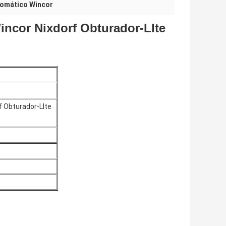
utomático Wincor
incor Nixdorf Obturador-LIte
f Obturador-LIte