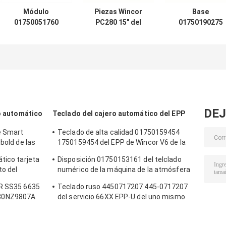
Módulo
Piezas Wincor
Base
01750051760
PC280 15" del
01750190275
1750051760 de la
cajero
1750190275 de l
unidad CMD-V4
automático
PC de Nixdorf d
del extractor del
monitor LCD
los recambios d
doble de Wincor
1750179606 del
cajero
de las piezas del
cajero
automático de
cajero
automático de
Wincor
automático
TFT 01750179606
DEJ
ro automático
Teclado del cajero automático del EPP
e Smart
Teclado de alta calidad 01750159454
bold de las
1750159454 del EPP de Wincor V6 de la
o
fábrica de las piezas del cajero
tico tarjeta
Disposición 01750153161 del telclado
automático
to del
numérico de la máquina de la atmósfera
 009-0022326
del EPP V6 de Wincor de las piezas de las
CR SS35 6635
Teclado ruso 4450717207 445-0717207
máquinas de la atmósfera
30NZ9807A
del servicio 66XX EPP-U del uno mismo
mático de
de NCR de las piezas del cajero
automático