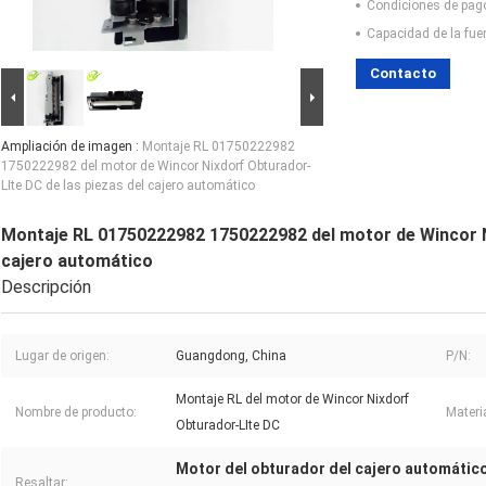
Condiciones de pag
Capacidad de la fue
Contacto
Ampliación de imagen :
Montaje RL 01750222982
1750222982 del motor de Wincor Nixdorf Obturador-
LIte DC de las piezas del cajero automático
Montaje RL 01750222982 1750222982 del motor de Wincor Ni
cajero automático
Descripción
Lugar de origen:
Guangdong, China
P/N:
Montaje RL del motor de Wincor Nixdorf
Nombre de producto:
Materia
Obturador-LIte DC
Motor del obturador del cajero automátic
Resaltar: