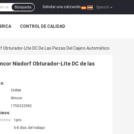
Solicitar una cotización
Búsqueda
|
Spanish
ÁBRICA
CONTROL DE CALIDAD
 Obturador-LIte DC De Las Piezas Del Cajero Automático
cor Nixdorf Obturador-LIte DC de las
to:
CHINA
:
Wincor
1750222982
inos:
mínima:
1pcs
5-8 días del trabajo