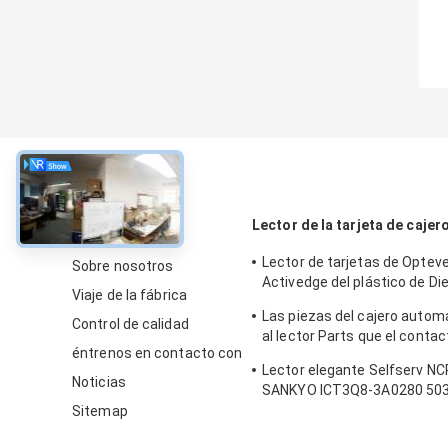
Sobre
Lector de la tarjeta de caje
Lector de tarjetas de Optev
Sobre nosotros
Activedge del plástico de Die
Viaje de la fábrica
piezas del cajero automátic
Las piezas del cajero automá
49209540000C
Control de calidad
al lector Parts que el contac
éntrenos en contacto con
módulo de NCR 5887 IC fijó
Lector elegante Selfserv N
0090022326
Noticias
SANKYO ICT3Q8-3A0280 50
de la tarjeta de cajero auto
Sitemap
EMV