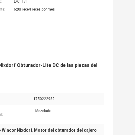
o:
L/C, T/T
nte:
620Piece/Pieces por mes
xdorf Obturador-LIte DC de las piezas del
1750222982
- Mezclado
l:
o Wincor Nixdorf
Motor del obturador del cajero
,
,