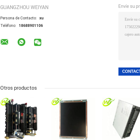
Envíe su p
GUANGZHOU WEIYAN
Persona de Contacto:
xu
Teléfono:
18688901106
Otros productos