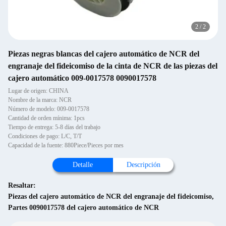
2
/
2
Piezas negras blancas del cajero automático de NCR del
engranaje del fideicomiso de la cinta de NCR de las piezas del
cajero automático 009-0017578 0090017578
Lugar de origen: CHINA
Nombre de la marca: NCR
Número de modelo: 009-0017578
Cantidad de orden mínima: 1pcs
Tiempo de entrega: 5-8 días del trabajo
Condiciones de pago: L/C, T/T
Capacidad de la fuente: 880Piece/Pieces por mes
Detalle
Descripción
Resaltar:
Piezas del cajero automático de NCR del engranaje del fideicomiso
,
Partes 0090017578 del cajero automático de NCR