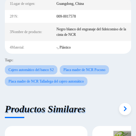
1Lugar de origen:
Guangdong, China
2P/N:
009-0017578
Negro blanco del engranaje del fideicomiso de la
3Nombre de producto:
cinta de NCR
4Material:
-, Plástico
Tags:
Cajero automático del banco S2
Placa madre de NCR Pocono
Placa madre de NCR Talladega del cajero automático
Productos Similares