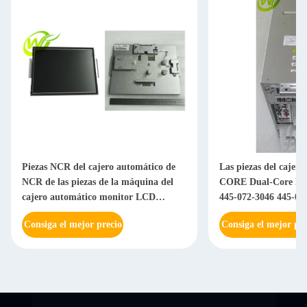
Piezas NCR del cajero automático de
Las piezas del cajer
NCR de las piezas de la máquina del
CORE Dual-Core Ho
cajero automático monitor LCD
445-072-3046 445-07
0068616350 de 15 pulgadas 006-
Consiga el mejor precio
Consiga el mejor pre
8616350