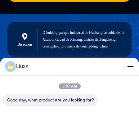
D bulding, parque industrial de Huabang, avenida de 42
Xizhou, ciudad de Xintang, distrito de Zengcheng,
Dirección
Guangzhou, provincia de Guangdong, China
Liuxz
liuxz@wyatm.com
El correo
3:07 AM
electrónico
Good day, what product are you looking for?
0086-18688901106
Teléfono