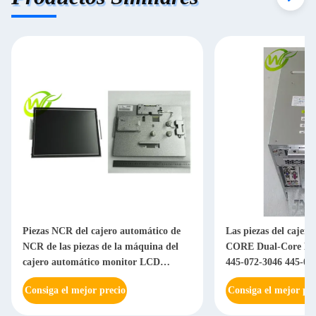
Piezas NCR del cajero automático de
Las piezas del cajer
NCR de las piezas de la máquina del
CORE Dual-Core Ho
cajero automático monitor LCD
445-072-3046 445-07
0068616350 de 15 pulgadas 006-
Consiga el mejor precio
Consiga el mejor pre
8616350