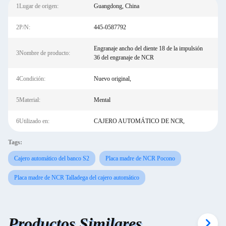
1Lugar de origen:
Guangdong, China
2P/N:
445-0587792
Engranaje ancho del diente 18 de la impulsión
3Nombre de producto:
36 del engranaje de NCR
4Condición:
Nuevo original,
5Material:
Mental
6Utilizado en:
CAJERO AUTOMÁTICO DE NCR,
Tags:
Cajero automático del banco S2
Placa madre de NCR Pocono
Placa madre de NCR Talladega del cajero automático
Productos Similares