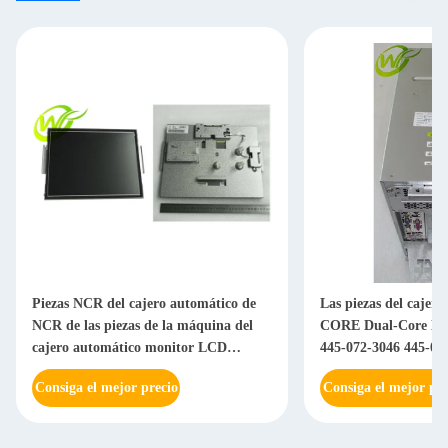
Piezas NCR del cajero automático de
Las piezas del cajer
NCR de las piezas de la máquina del
CORE Dual-Core Ho
cajero automático monitor LCD
445-072-3046 445-07
0068616350 de 15 pulgadas 006-
Consiga el mejor precio
Consiga el mejor pre
8616350