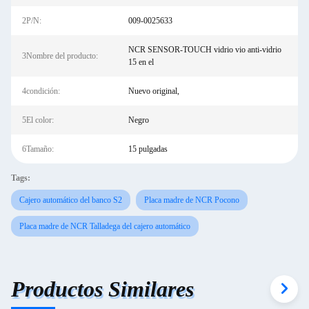
2P/N:
009-0025633
NCR SENSOR-TOUCH vidrio vio anti-vidrio
3Nombre del producto:
15 en el
4condición:
Nuevo original,
5El color:
Negro
6Tamaño:
15 pulgadas
Tags:
Cajero automático del banco S2
Placa madre de NCR Pocono
Placa madre de NCR Talladega del cajero automático
Productos Similares